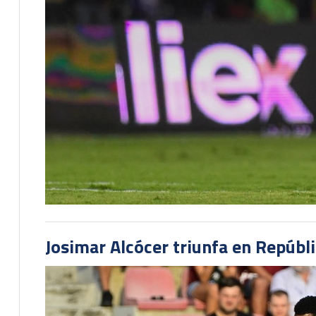
Josimar Alcócer triunfa en Repúbl