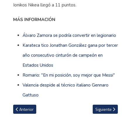
Ionikos Nikea llegó a 11 puntos.
MÁS INFORMACIÓN
Álvaro Zamora se podría convertir en legionario
Karateca tico Jonathan González gana por tercer
año consecutivo cinturón de campeón en
Estados Unidos
Romario: "En mi posición, soy mejor que Messi"
Valencia despide al técnico italiano Gennaro
Gattuso
Artículo anterior: Definido el futuro de Brandon Aguilera
Artículo siguiente: 
Anterior
Siguiente