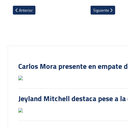
Artículo anterior: Con gol de Messi y Keylor Navas suplente el PS
Artículo siguiente: 
Anterior
Siguiente
Carlos Mora presente en empate del
Jeyland Mitchell destaca pese a la