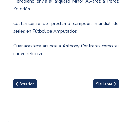
Herediano envía al arquero Minor Álvarez a Pérez
Zeledón
Costarricense se proclamó campeón mundial de
series en Fútbol de Amputados
Guanacasteca anuncia a Anthony Contreras como su
nuevo refuerzo
Artículo anterior: Jonathan Moya elegido en el equipo ideal y MVP 
Artículo siguiente: 
Anterior
Siguiente