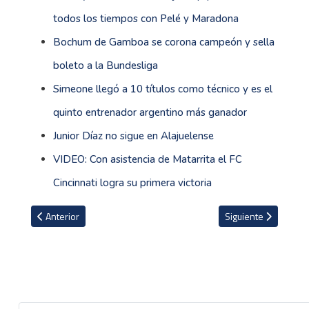
todos los tiempos con Pelé y Maradona
Bochum de Gamboa se corona campeón y sella
boleto a la Bundesliga
Simeone llegó a 10 títulos como técnico y es el
quinto entrenador argentino más ganador
Junior Díaz no sigue en Alajuelense
VIDEO: Con asistencia de Matarrita el FC
Cincinnati logra su primera victoria
Artículo anterior: Anyang con Jonathan Moya empata y cede el lide
Artículo siguiente: P
Anterior
Siguiente