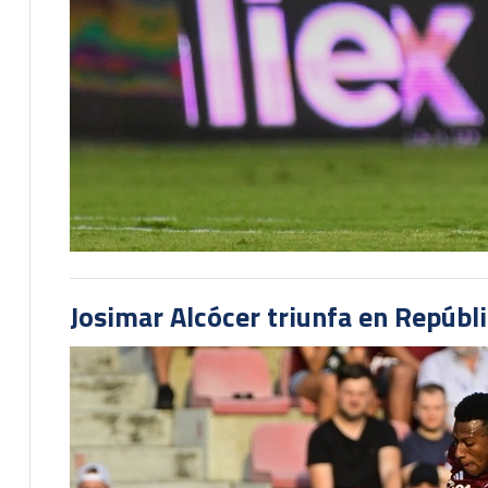
Josimar Alcócer triunfa en Repúbl