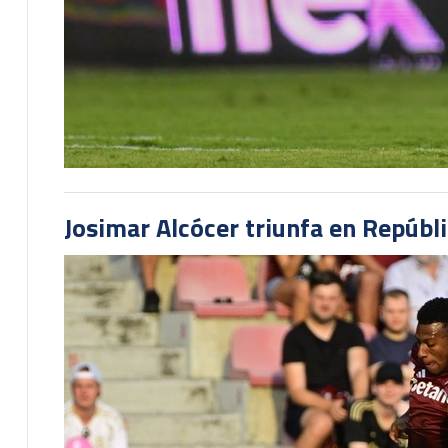
Josimar Alcócer triunfa en Repúbl