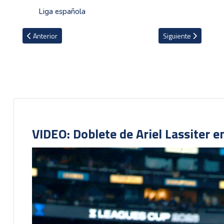
Liga española
Artículo anterior: Ponen en duda continuidad de Guima en el Atléti
Artículo siguiente: V
Anterior
Siguiente
VIDEO: Doblete de Ariel Lassiter 