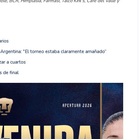
le, BCR, Himplasia, Farmasi, Talco Kirk’s, Café del Valle y
arios
te Argentina: "El torneo estaba claramente amañado”
ar a cuartos
 de final