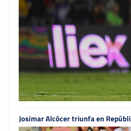
Josimar Alcócer triunfa en Repúbl