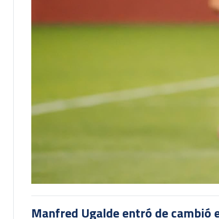
Manfred Ugalde entró de cambió e