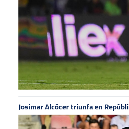
Josimar Alcócer triunfa en Repúbl