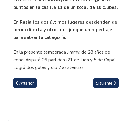
puntos en la casilla 11 de un total de 16 clubes.
En Rusia los dos últimos lugares descienden de
forma directa y otros dos juegan un repechaje
para salvar la categoría.
En la presente temporada Jimmy, de 28 años de
edad, disputó 26 partidos (21 de Liga y 5 de Copa).
Logró dos goles y dio 2 asistencias.
Artículo anterior: VIDEO: José Mena le gana duelo de ticos a Steven
Artículo siguiente: T
Anterior
Siguiente