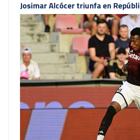
Josimar Alcócer triunfa en Repúbl