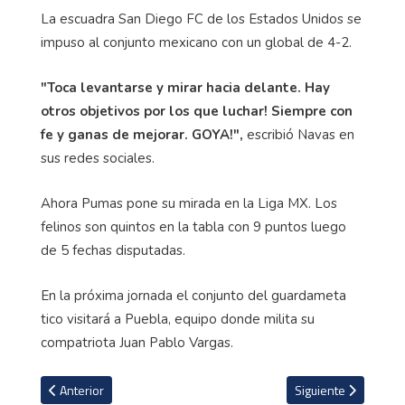
La escuadra San Diego FC de los Estados Unidos se
impuso al conjunto mexicano con un global de 4-2.
"Toca levantarse y mirar hacia delante. Hay
otros objetivos por los que luchar! Siempre con
fe y ganas de mejorar. GOYA!",
escribió Navas en
sus redes sociales.
Ahora Pumas pone su mirada en la Liga MX. Los
felinos son quintos en la tabla con 9 puntos luego
de 5 fechas disputadas.
En la próxima jornada el conjunto del guardameta
tico visitará a Puebla, equipo donde milita su
compatriota Juan Pablo Vargas.
Artículo anterior: Spartak de Moscú habría rechazado oferta de 
Artículo siguiente: 
Anterior
Siguiente