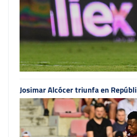
Josimar Alcócer triunfa en Repúbl