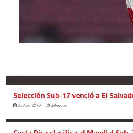
SELECCION
Selección Sub-17 venció a El Salvad
05 Ago 2026
Seleccion
Costa Rica clasifica al Mundial Sub-