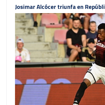
Josimar Alcócer triunfa en Repúbl