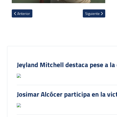
Artículo anterior: Jeyland Mitchell protagonista en derrota del St
Artículo siguiente: F
Anterior
Siguiente
Jeyland Mitchell destaca pese a la
Josimar Alcócer participa en la vi