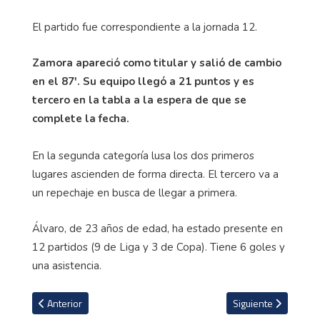
El partido fue correspondiente a la jornada 12.
Zamora apareció como titular y salió de cambio
en el 87'. Su equipo llegó a 21 puntos y es
tercero en la tabla a la espera de que se
complete la fecha.
En la segunda categoría lusa los dos primeros
lugares ascienden de forma directa. El tercero va a
un repechaje en busca de llegar a primera.
Álvaro, de 23 años de edad, ha estado presente en
12 partidos (9 de Liga y 3 de Copa). Tiene 6 goles y
una asistencia.
Artículo anterior: Jeyland Mitchell observó desde la banca triunfo 
Artículo siguiente: S
Anterior
Siguiente