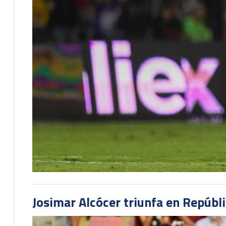
Josimar Alcócer triunfa en Repúbl