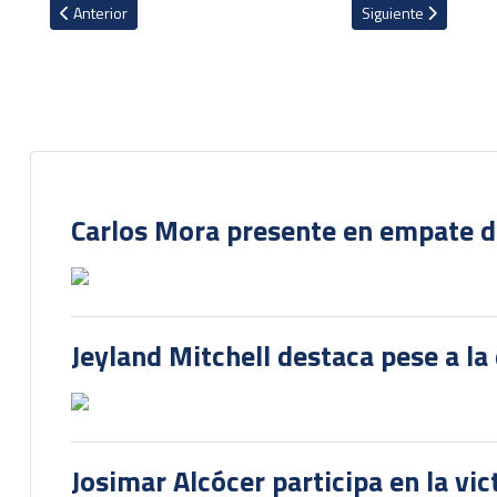
Artículo anterior: Al Ettifaq con Francisco Calvo salva empate en Ar
Artículo siguiente: 
Anterior
Siguiente
Carlos Mora presente en empate del
Jeyland Mitchell destaca pese a la
Josimar Alcócer participa en la vi