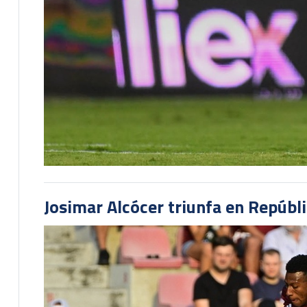
Josimar Alcócer triunfa en Repúbl