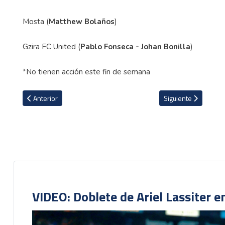
Mosta (
Matthew Bolaños
)
Gzira FC United (
Pablo Fonseca - Johan Bonilla
)
*No tienen acción este fin de semana
Artículo anterior: VIDEO: Buen debut de Youstin Salas con el Brisb
Artículo siguiente: 
Anterior
Siguiente
VIDEO: Doblete de Ariel Lassiter 