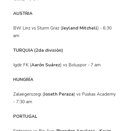
AUSTRIA
BW Linz vs Sturm Graz (
Jeyland Mitchell
) - 6:30
am
TURQUIA (2da división)
Igdir FK (
Aarón Suárez
) vs Boluspor - 7 am
HUNGRÍA
Zalaegerszegi (
Joseth Peraza
) vs Puskas Academy
- 7:30 am
PORTUGAL
Sintrense vs Rio Ave (
Brandon Aguilera - Kevin