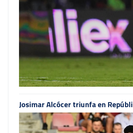
Josimar Alcócer triunfa en Repúbl