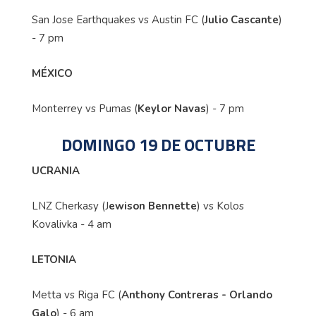
San Jose Earthquakes vs Austin FC (
Julio Cascante
)
- 7 pm
MÉXICO
Monterrey vs Pumas (
Keylor Navas
) - 7 pm
DOMINGO 19 DE OCTUBRE
UCRANIA
LNZ Cherkasy (J
ewison Bennette
) vs Kolos
Kovalivka - 4 am
LETONIA
Metta vs Riga FC (
Anthony Contreras - Orlando
Galo
) - 6 am