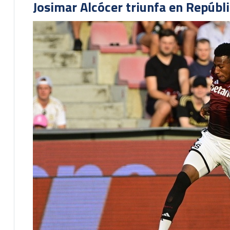
Josimar Alcócer triunfa en Repúbl