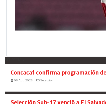
SELECCION
Concacaf confirma programación de
06 Ago 2026
Seleccion
Selección Sub-17 venció a El Salvad