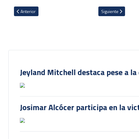
Artículo anterior: Youstin Salas es presentado por su nuevo equipo
Artículo siguiente: 
Anterior
Siguiente
Jeyland Mitchell destaca pese a la
Josimar Alcócer participa en la vi