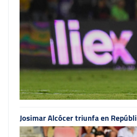
Josimar Alcócer triunfa en Repúbl