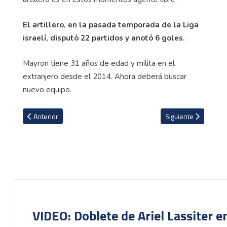
El artillero, en la pasada temporada de la Liga
israelí, disputó 22 partidos y anotó 6 goles.
Mayron tiene 31 años de edad y milita en el
extranjero desde el 2014. Ahora deberá buscar
nuevo equipo.
Artículo anterior: Con nuevo look Juan Pablo Vargas toma un respi
Artículo siguiente: F
Anterior
Siguiente
VIDEO: Doblete de Ariel Lassiter 