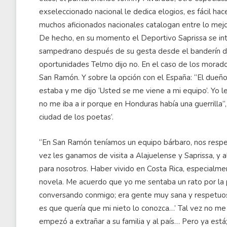
exseleccionado nacional le dedica elogios, es fácil hac
muchos aficionados nacionales catalogan entre lo mejo
De hecho, en su momento el Deportivo Saprissa se inte
sampedrano después de su gesta desde el banderín de
oportunidades Telmo dijo no. En el caso de los morado
San Ramón. Y sobre la opción con el España: “El dueño
estaba y me dijo ‘Usted se me viene a mi equipo’. Yo le 
no me iba a ir porque en Honduras había una guerrilla”
ciudad de los poetas’.
“En San Ramón teníamos un equipo bárbaro, nos respet
vez les ganamos de visita a Alajuelense y Saprissa, y al
para nosotros. Haber vivido en Costa Rica, especialme
novela. Me acuerdo que yo me sentaba un rato por la 
conversando conmigo; era gente muy sana y respetuos
es que quería que mi nieto lo conozca…’ Tal vez no me 
empezó a extrañar a su familia y al país… Pero ya está