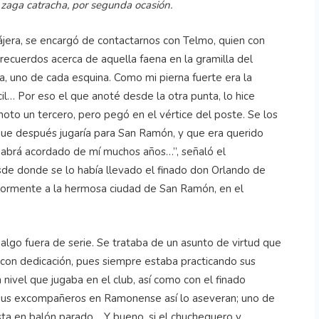
la zaga catracha, por segunda ocasión.
ájera, se encargó de contactarnos con Telmo, quien con
ecuerdos acerca de aquella faena en la gramilla del
, uno de cada esquina. Como mi pierna fuerte era la
il… Por eso el que anoté desde la otra punta, lo hice
noto un tercero, pero pegó en el vértice del poste. Se los
que después jugaría para San Ramón, y que era querido
habrá acordado de mí muchos años…”, señaló el
sde donde se lo había llevado el finado don Orlando de
iormente a la hermosa ciudad de San Ramón, en el
 algo fuera de serie. Se trataba de un asunto de virtud que
con dedicación, pues siempre estaba practicando sus
nivel que jugaba en el club, así como con el finado
 sus excompañeros en Ramonense así lo aseveran; uno de
ista en balón parado… Y bueno, si el chuchequero y