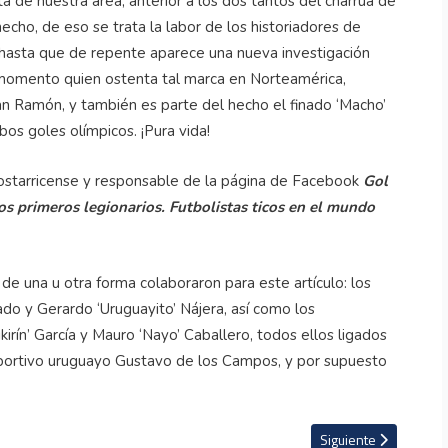
a de nuestra área, anterior a los dos tantos del charrúa de
cho, de eso se trata la labor de los historiadores de
 hasta que de repente aparece una nueva investigación
l momento quien ostenta tal marca en Norteamérica,
San Ramón, y también es parte del hecho el finado ‘Macho’
mbos goles olímpicos. ¡Pura vida!
costarricense y responsable de la página de Facebook
Gol
s primeros legionarios. Futbolistas ticos en el mundo
e una u otra forma colaboraron para este artículo: los
do y Gerardo ‘Uruguayito’ Nájera, así como los
rín’ García y Mauro ‘Nayo’ Caballero, todos ellos ligados
deportivo uruguayo Gustavo de los Campos, y por supuesto
mo titular en Ucrania pero su equipo sigue en caída libre
Artículo siguiente: J
Siguiente