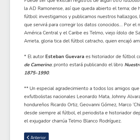
Puede ser que existan registros de algún otro futbolist
la AD Ramonense, así que queda abierto el tema; de he
fútbol: investigamos y publicamos nuestros hallazgos,
que servirá para corregir los datos conocidos… Por e
América Central y el Caribe es Telmo, viejo ídolo de 
Arrieta, gloria tica del fútbol catracho, quien encajó a
* El autor
Esteban Guevara
es historiador de fútbol 
de Camerino
; pronto estará publicando el libro
Nuestro
1875-1990
.
** Un especial agradecimiento a todos los amigos que d
exfutbolistas nacionales Leonardo Mata, Johnny Alvara
hondureños Ricardo Ortiz, Geovanni Gómez, Marco ‘Chiki
desde siempre al fútbol, el periodista e historiador 
el exjugador charrúa Telmo Blanco Rodríguez.
Artículo anterior: Fernán Faerrón aparece por primera vez co
Anterior