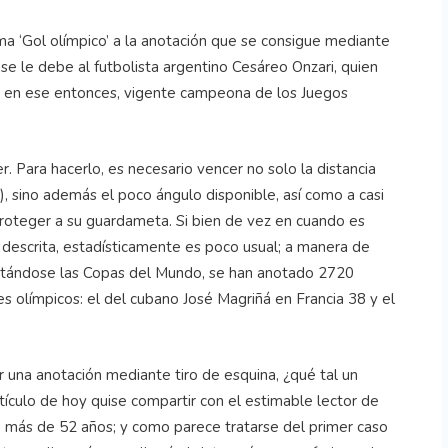
ma ‘Gol olímpico’ a la anotación que se consigue mediante
se le debe al futbolista argentino Cesáreo Onzari, quien
y, en ese entonces, vigente campeona de los Juegos
r. Para hacerlo, es necesario vencer no solo la distancia
), sino además el poco ángulo disponible, así como a casi
 proteger a su guardameta. Si bien de vez en cuando es
a descrita, estadísticamente es poco usual; a manera de
putándose las Copas del Mundo, se han anotado 2720
es olímpicos: el del cubano José Magriñá en Francia 38 y el
ar una anotación mediante tiro de esquina, ¿qué tal un
tículo de hoy quise compartir con el estimable lector de
 más de 52 años; y como parece tratarse del primer caso