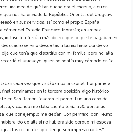
erse una idea de qué tan bueno era el charrúa, a quien
r que nos ha enviado la República Oriental del Uruguay.
resó en sus servicios, así como el propio España
 córner del Estadio Francisco Morazán; en ambas
s, incluso le ofrecían más dinero que lo que le pagaban en
 del cuadro se vino desde las tribunas hacia donde yo
dije que tenía que discutirlo con mi familia, pero no, allá
, recordó el uruguayo, quien se sentía muy cómodo en ‘la
aban cada vez que visitábamos la capital. Por primera
 final terminamos en la tercera posición, algo histórico
nte en San Ramón, ¡‘guarda el pomo’! Fue una cosa de
plaza, y cuando me daba cuenta tenía a 30 personas
a, que por ejemplo me decían ‘Con permiso, don Telmo,
hubiera ido de allá si no hubiera sido porque mi esposa
; igual los recuerdos que tengo son impresionantes”,