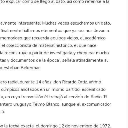
o explicar cómo se llegó al dato, así como referirse a la
 realmente interesante. Muchas veces escuchamos un dato,
 finalmente hallamos elementos que ya sea nos llevan a
 el memorioso que recuerda equipos viejos, el académico
 el coleccionista de material histórico, el que hace
ue la reconstruye a partir de investigarla y chequear mucho
stas y documentos de la época”, señala atinadamente al
ino Esteban Bekerman.
ro radial durante 14 años, don Ricardo Ortiz, afirmó
s olímpicos anotados en un mismo partido, escenificado
 en cuya transmisión él trabajó al servicio de Radio ‘El
elantero uruguayo Telmo Blanco, aunque el excomunicador
ió.
 con la fecha exacta: el domingo 12 de noviembre de 1972.