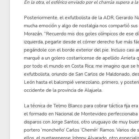
En la otra, el esférico enviado por el charrúa supera a 
Posteriormente, el exfutbolista de la ADR, Gerardo N
mucha emoción y algo de nostalgia nos compartió sus r
Morazán. “Recuerdo mis dos goles olímpicos de ese día
izquierda, pegarle desde el córner derecho fue más fác
pegándole con el borde exterior del pie. Incluso casi a
marqué a un golero costarricense de apellido Arrieta 
por todo el mundo en Costa Rica; me imagino que se 
exfutbolista, oriundo de San Carlos de Maldonado, de
León hasta el balompié venezolano, primero, y poster
occidente de la provincia de Alajuela.
La técnica de Telmo Blanco para cobrar táctica fija era
el formado en Nacional de Montevideo perfeccionaba 
disparos con Jorge Santos, otro uruguayo de muy buen 
portero ‘moncheño’ Carlos ‘Chemín’ Ramos. Varios de
ellos, el puntarenense Johnny Alvarado, otro especial