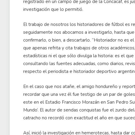
registrado en un campo de juego de la Concacaf, es just
investigación que lo permitió.
El trabajo de nosotros los historiadores de fútbol es
seguidamente nos abocamos a investigarlo, hasta que
confirmarlo, o bien, a descartarlo. “Historiador no es
que apenas refrita y cita trabajos de otros académicos,
estadísticas ni el que sólo divulga la historia: es el q
consultando las fuentes adecuadas, como diarios, revi
respecto el periodista e historiador deportivo argent
En el caso que nos atañe, el amigo hondureño y reporte
recordar que una vez él fue testigo de un par de gole
este en el Estadio Francisco Morazán en San Pedro Sula,
Mundo’. El autor de sendas conquistas fue el zurdo d
catracho no recordó con exactitud el año en que suced
Así, inició la investigación en hemerotecas, hasta dar