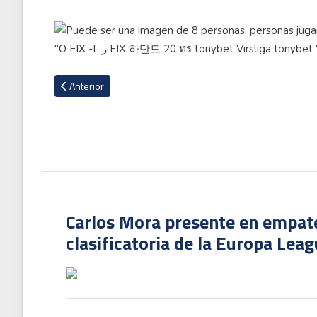
Artículo anterior: Se repite situación con Fernán Faerron en 
Anterior
Carlos Mora presente en empate 
clasificatoria de la Europa Lea