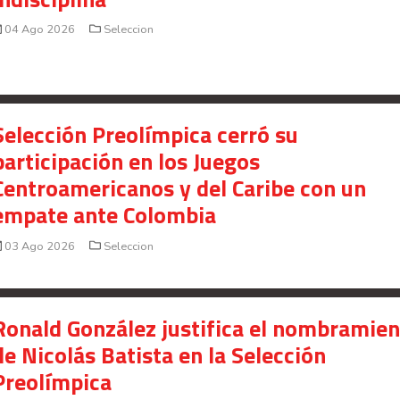
04 Ago 2026
Seleccion
Selección Preolímpica cerró su
participación en los Juegos
Centroamericanos y del Caribe con un
empate ante Colombia
03 Ago 2026
Seleccion
Ronald González justifica el nombramie
de Nicolás Batista en la Selección
Preolímpica