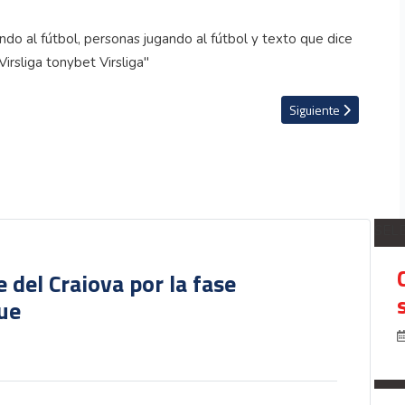
Ucrania
Artículo siguiente: J
Siguiente
SEL
del Craiova por la fase
gue