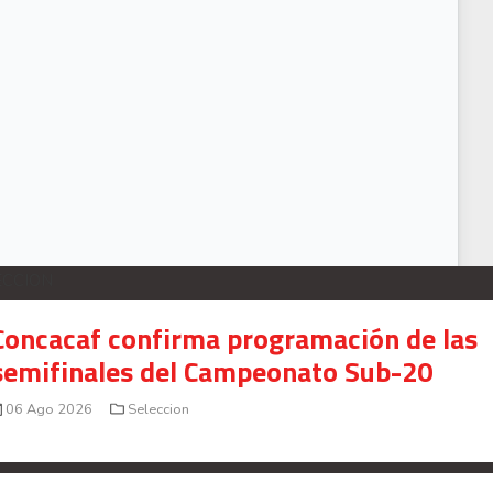
eyland Mitchell vivió una pesadilla en su primera titularidad con el Feyenoo
ECCION
Concacaf confirma programación de las
semifinales del Campeonato Sub-20
06 Ago 2026
Seleccion