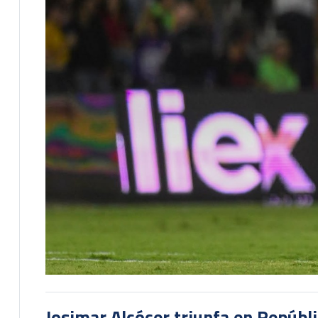
Josimar Alcócer triunfa en Repúbl