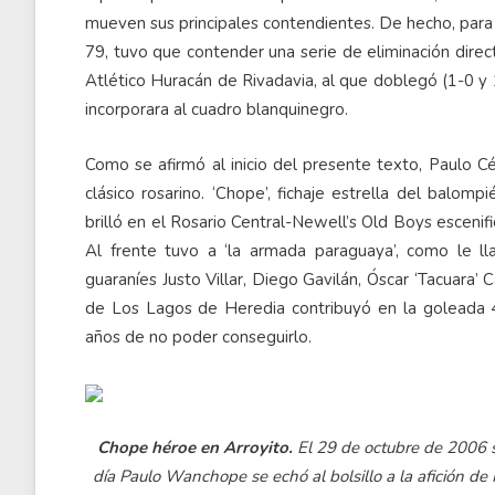
mueven sus principales contendientes. De hecho, para q
79, tuvo que contender una serie de eliminación directa
Atlético Huracán de Rivadavia, al que doblegó (1-0 
incorporara al cuadro blanquinegro.
Como se afirmó al inicio del presente texto, Paulo C
clásico rosarino. ‘Chope’, fichaje estrella del balo
brilló en el Rosario Central-Newell’s Old Boys escenif
Al frente tuvo a ‘la armada paraguaya’, como le l
guaraníes Justo Villar, Diego Gavilán, Óscar ‘Tacuara’ 
de Los Lagos de Heredia contribuyó en la goleada 4-1,
años de no poder conseguirlo.
Chope héroe en Arroyito.
El 29 de octubre de 2006 se
día Paulo Wanchope se echó al bolsillo a la afición de 