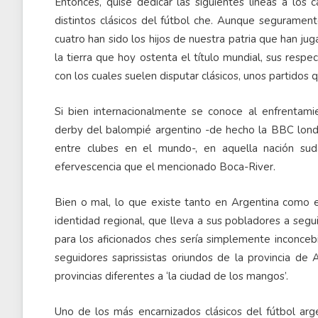
Entonces, quise dedicar las siguientes líneas a lo
distintos clásicos del fútbol che. Aunque seguramen
cuatro han sido los hijos de nuestra patria que han jug
la tierra que hoy ostenta el título mundial, sus respe
con los cuales suelen disputar clásicos, unos partidos 
Si bien internacionalmente se conoce al enfrentam
derby del balompié argentino -de hecho la BBC lond
entre clubes en el mundo-, en aquella nación sud
efervescencia que el mencionado Boca-River.
Bien o mal, lo que existe tanto en Argentina como 
identidad regional, que lleva a sus pobladores a segui
para los aficionados ches sería simplemente inconceb
seguidores saprissistas oriundos de la provincia de A
provincias diferentes a ‘la ciudad de los mangos’.
Uno de los más encarnizados clásicos del fútbol arg