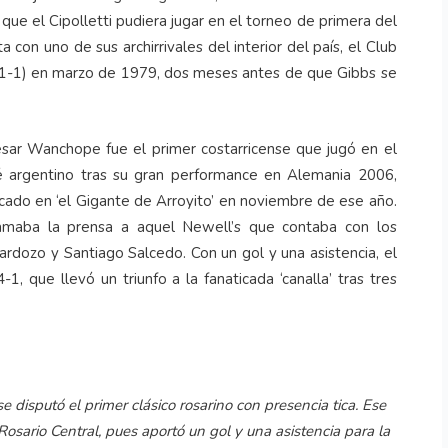
ue el Cipolletti pudiera jugar en el torneo de primera del
 con uno de sus archirrivales del interior del país, el Club
y 1-1) en marzo de 1979, dos meses antes de que Gibbs se
ésar Wanchope fue el primer costarricense que jugó en el
mpié argentino tras su gran performance en Alemania 2006,
icado en ‘el Gigante de Arroyito’ en noviembre de ese año.
lamaba la prensa a aquel Newell’s que contaba con los
Cardozo y Santiago Salcedo. Con un gol y una asistencia, el
 que llevó un triunfo a la fanaticada ‘canalla’ tras tres
 disputó el primer clásico rosarino con presencia tica. Ese
Rosario Central, pues aportó un gol y una asistencia para la