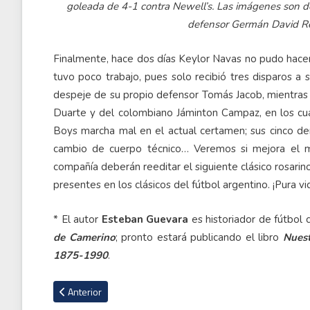
goleada de 4-1 contra Newell’s. Las imágenes son de
defensor Germán David Ré; 
Finalmente, hace dos días Keylor Navas no pudo hacer 
tuvo poco trabajo, pues solo recibió tres disparos a s
despeje de su propio defensor Tomás Jacob, mientras 
Duarte y del colombiano Jáminton Campaz, en los cua
Boys marcha mal en el actual certamen; sus cinco der
cambio de cuerpo técnico… Veremos si mejora el ma
compañía deberán reeditar el siguiente clásico rosarino,
presentes en los clásicos del fútbol argentino. ¡Pura vi
* El autor
Esteban Guevara
es historiador de fútbol
de Camerino
; pronto estará publicando el libro
Nuest
1875-1990
.
Artículo anterior: Tico Adrián De Lemos detalla los momento
Anterior