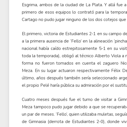
Esgrima, ambos de la ciudad de La Plata. Y allá fue a
primero de esos equipos lo contrató para la tempora
Cartago no pudo jugar ninguno de los dos cotejos que
El primero, victoria de Estudiantes 2-1 en su campo de
a la primera ausencia de ‘Fello’ en la alineación ‘pinc
nacional había caído estrepitosamente 5-1 en su visita
toda la temporada), obligó al técnico Alberto Viola a m
forma no fueron tomados en cuenta el zaguero Nicolá
Meza. En su lugar actuaron respectivamente Félix De
último, años después también sería seleccionado argen
el propio Pelé haría pública su admiración por el susti
Cuatro meses después fue el turno de visitar a Gimn
Meza tampoco pudo jugar debido a que se recuperaba de
un par de meses. ‘Fello’, quien utilizaba muletas, seg
de Gimnasia (derrota de Estudiantes 2-0), donde vivir