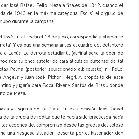
 dar José Rafael ‘Fello’ Meza a finales de 1942, cuando el
da de 1943 en la máxima categoría. Eso sí, el orgullo de
 hubo durante la campaña.
l José Luis Hirschi el 13 de junio, correspondió justamente
harrata’. Y es que una semana antes el cuadro del delantero
 a Lanús. La derrota estudiantil (al final sería la peor de
odificar su once estelar de cara al clásico platense; de tal
s Palma (posterior seleccionado albiceleste) ni ‘Fello’
 Angelis y Juan José ‘Pichón’ Negri. A propósito de este
tino y jugaría para Boca, River y Santos de Brasil, donde
tuto de Meza.
asia y Esgrima de La Plata. En esta ocasión José Rafael
 la cirugía de rodilla que le había sido practicada hacía
uía las acciones del compromiso desde las gradas del coloso
ía una riesgosa situación, descrita por el historiador don