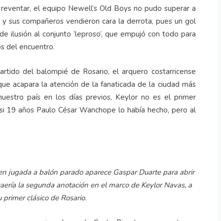
a reventar, el equipo Newell’s Old Boys no pudo superar a
ico y sus compañeros vendieron cara la derrota, pues un gol
e ilusión al conjunto ‘leproso’, que empujó con todo para
os del encuentro.
partido del balompié de Rosario, el arquero costarricense
ue acapara la atención de la fanaticada de la ciudad más
estro país en los días previos, Keylor no es el primer
casi 19 años Paulo César Wanchope lo había hecho, pero al
y en jugada a balón parado aparece Gaspar Duarte para abrir
caería la segunda anotación en el marco de Keylor Navas, a
 primer clásico de Rosario.