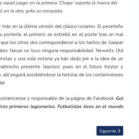
 aquel juego: en la primera ‘Chope’ soporta la marca del
en la otra, grita su conquista.
más en la última versión del clásico rosarino. El pezeteño
u portería: el primero se estrelló en el poste tras un mal
que los otros dos correspondieron a los tantos de Gaspar
les Navas no tuvo ninguna responsabilidad. Newell’s Old
rotas y una sola victoria ya han dado pie a la idea de un
ltrecho presente ‘leproso’, pues en el futuro Keylor y
 allí seguirá escribiéndose la historia de los costarricenses
da!
 costarricense y responsable de la página de Facebook
Gol
ros primeros legionarios. Futbolistas ticos en el mundo
s de drama que vivió en Guatemala
Artículo siguiente: VI
Siguiente