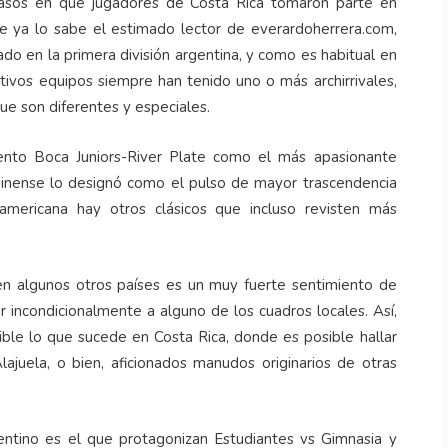
s casos en que jugadores de Costa Rica tomaron parte en
te ya lo sabe el estimado lector de everardoherrera.com,
ado en la primera división argentina, y como es habitual en
ctivos equipos siempre han tenido uno o más archirrivales,
que son diferentes y especiales.
iento Boca Juniors-River Plate como el más apasionante
inense lo designó como el pulso de mayor trascendencia
americana hay otros clásicos que incluso revisten más
en algunos otros países es un muy fuerte sentimiento de
r incondicionalmente a alguno de los cuadros locales. Así,
ible lo que sucede en Costa Rica, donde es posible hallar
lajuela, o bien, aficionados manudos originarios de otras
entino es el que protagonizan Estudiantes vs Gimnasia y