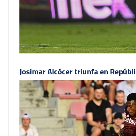
Josimar Alcócer triunfa en Repúbl