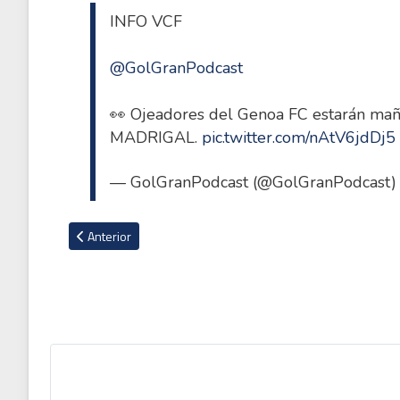
INFO VCF
@GolGranPodcast
👀 Ojeadores del Genoa FC estarán m
MADRIGAL.
pic.twitter.com/nAtV6jdDj5
— GolGranPodcast (@GolGranPodcast
Artículo anterior: El dato que ratifica ascenso de Carlos Mor
Anterior