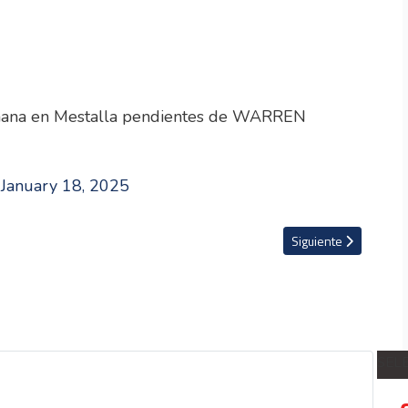
añana en Mestalla pendientes de WARREN
)
January 18, 2025
a en Rumanía
Artículo siguiente: L
Siguiente
SEL