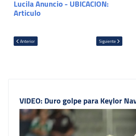
Lucila Anuncio - UBICACION:
Articulo
Artículo anterior: El mensaje de Kenneth Vargas ante la falta de m
Artículo siguiente: 
Anterior
Siguiente
VIDEO: Duro golpe para Keylor Na