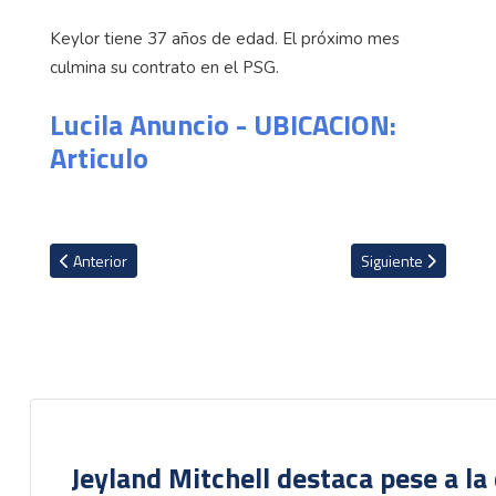
Keylor tiene 37 años de edad. El próximo mes
culmina su contrato en el PSG.
Lucila Anuncio - UBICACION:
Articulo
Artículo anterior: ¿Qué le queda por disputar a Keylor Navas con e
Artículo siguiente: P
Anterior
Siguiente
Jeyland Mitchell destaca pese a la