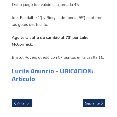
Dicho juego fue válido a la jornada 45'.
Joel Randall (41') y Ricky-Jade Jones (95') anotaron
los goles del triunfo.
Aguilera salió de cambio al 73' por Luke
McCormick.
Bristol Rovers quedó con 57 puntos en la casilla 15.
Lucila Anuncio - UBICACION:
Articulo
Artículo anterior: Por segundo partido consecutivo Ariel Lassiter a
Artículo siguiente: F
Anterior
Siguiente