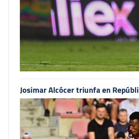
Josimar Alcócer triunfa en Repúbl