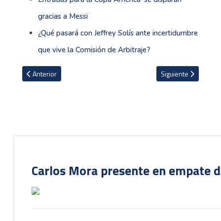
gracias a Messi
¿Qué pasará con Jeffrey Solís ante incertidumbre
que vive la Comisión de Arbitraje?
Artículo anterior: El deseo de Kenneth Vargas en el Hearts de Esc
Artículo siguiente: A
Anterior
Siguiente
Carlos Mora presente en empate del