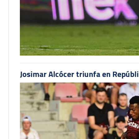
Josimar Alcócer triunfa en Repúbl