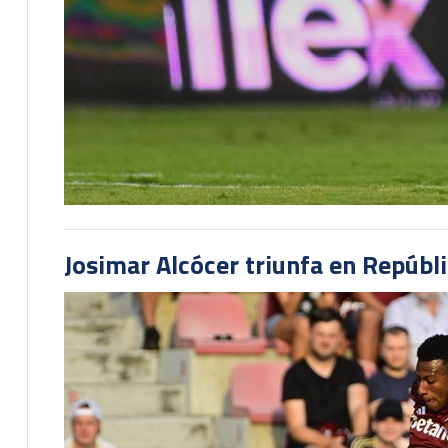
Josimar Alcócer triunfa en Repúbl