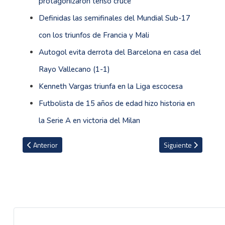
protagonizaron tenso cruce
Definidas las semifinales del Mundial Sub-17
con los triunfos de Francia y Mali
Autogol evita derrota del Barcelona en casa del
Rayo Vallecano (1-1)
Kenneth Vargas triunfa en la Liga escocesa
Futbolista de 15 años de edad hizo historia en
la Serie A en victoria del Milan
Artículo anterior: Cristian Gamboa no suelta la titularidad en el Bo
Artículo siguiente: 
Anterior
Siguiente