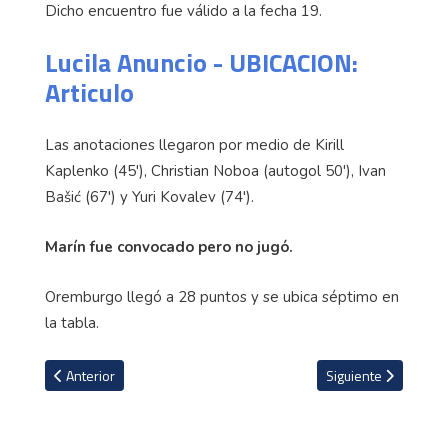
Dicho encuentro fue válido a la fecha 19.
Lucila Anuncio - UBICACION:
Articulo
Las anotaciones llegaron por medio de Kirill
Kaplenko (45'), Christian Noboa (autogol 50'), Ivan
Bašić (67') y Yuri Kovalev (74').
Marín fue convocado pero no jugó.
Oremburgo llegó a 28 puntos y se ubica séptimo en
la tabla.
Artículo anterior: Sin Cristian Gamboa el Bochum saca gran victoria 
Artículo siguiente: A
Anterior
Siguiente