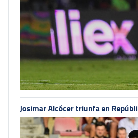
Josimar Alcócer triunfa en Repúbl