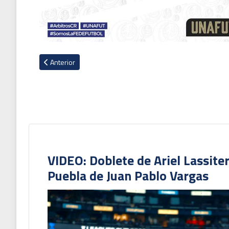
Artículo anterior: Doctor de Saprissa presenta demanda cont
Anterior
VIDEO: Doblete de Ariel Lassite
Puebla de Juan Pablo Vargas