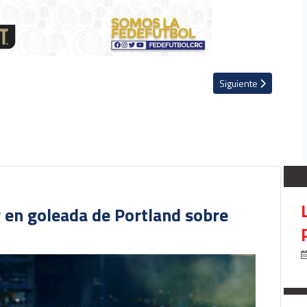
ra Kevin Briceño
Artículo siguiente: R
Siguiente
SEL
r en goleada de Portland sobre