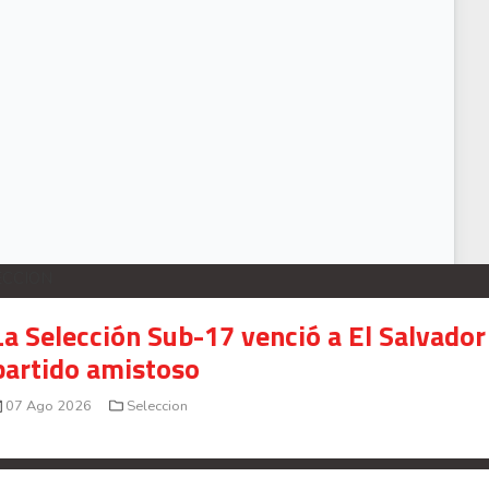
andall Azofeifa se integró a los entrenamientos con Herediano
ECCION
La Selección Sub-17 venció a El Salvador
partido amistoso
07 Ago 2026
Seleccion