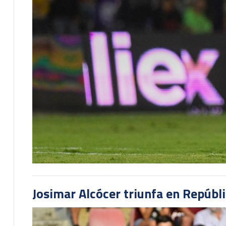
Josimar Alcócer triunfa en Repúbl