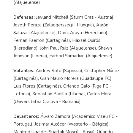
(Alajuelense)
Defensas:
Jeyland Mitchell (Sturm Graz - Austria),
Joseth Peraza (Zalaegerszegi - Hungría), Aarón
Salazar (Alajuelense), Darril Araya (Herediano),
Fernán Faerron (Cartaginés), Haxzel Quirós
(Herediano), John Paul Ruiz (Alajuelense), Shawn
Johnson (Liberia), Farbod Samadian (Alajuelense)
Volantes:
Andrey Soto (Saprissa), Cristopher Núñez
(Cartaginés), Gian Mauro Morera (Guadalupe FC),
Luis Flores (Cartaginés), Orlando Galo (Riga FC -
Letonia), Sebastián Padilla (Liberia), Carlos Mora
(Universitatea Craiova - Rumanía),
Delanteros:
Álvaro Zamora (Académico Viseu FC -
Portugal), Josimar Alcócer (Westerlo - Bélgica),
Manfred Ugalde (Spartak Moscú - Rusia), Orlando