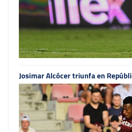
Josimar Alcócer triunfa en Repúbl