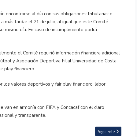
n encontrarse al día con sus obligaciones tributarias o
a más tardar el 21 de julio, al igual que este Comité
 ese mismo día. En caso de incumplimiento podrá
almente el Comité requirió información financiera adicional
Fútbol y Asociación Deportiva Filial Universidad de Costa
r play financiero.
los valores deportivos y fair play financiero, labor
 van en armonía con FIFA y Concacaf con el claro
esional y transparente.
ista Raimundo Tupper en Costa Rica se rinden homenajes en Chile y hasta el 
Artículo siguiente: As
Siguiente