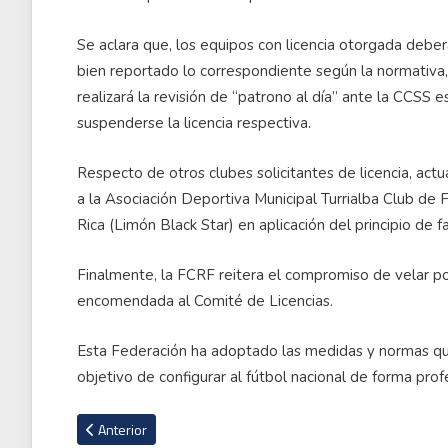
Se aclara que, los equipos con licencia otorgada deberá
bien reportado lo correspondiente según la normativa, 
realizará la revisión de “patrono al día” ante la CCSS
suspenderse la licencia respectiva.
Respecto de otros clubes solicitantes de licencia, actu
a la Asociación Deportiva Municipal Turrialba Club de 
Rica (Limón Black Star) en aplicación del principio de fai
Finalmente, la FCRF reitera el compromiso de velar por 
encomendada al Comité de Licencias.
Esta Federación ha adoptado las medidas y normas que
objetivo de configurar al fútbol nacional de forma prof
Artículo anterior: A 30 años de la trágica muerte del futbol
Anterior