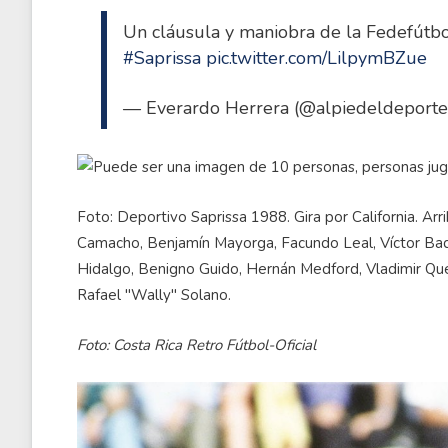
Un cláusula y maniobra de la Fedefútb
#Saprissa
pic.twitter.com/LilpymBZue
— Everardo Herrera (@alpiedeldeport
Foto: Deportivo Saprissa 1988. Gira por California. Arr
Camacho, Benjamín Mayorga, Facundo Leal, Víctor Badil
Hidalgo, Benigno Guido, Hernán Medford, Vladimir Que
Rafael "Wally" Solano.
Foto: Costa Rica Retro Fútbol-Oficial