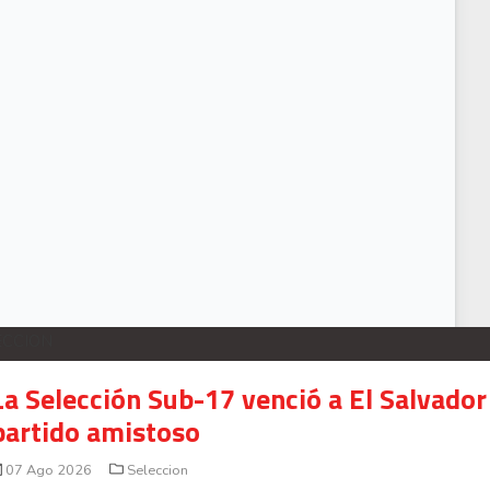
Dos equipos importantes de Europa ponen su mirada en Manfred Ugalde
ECCION
La Selección Sub-17 venció a El Salvador
partido amistoso
07 Ago 2026
Seleccion