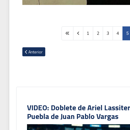
1
2
3
4
5
Artículo anterior: En Inglaterra recuerdan a Paulo César Wan
Anterior
VIDEO: Doblete de Ariel Lassite
Puebla de Juan Pablo Vargas