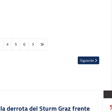
3
4
5
6
de Perú?
Artículo siguiente: K
Siguiente
SEL
 la derrota del Sturm Graz frente