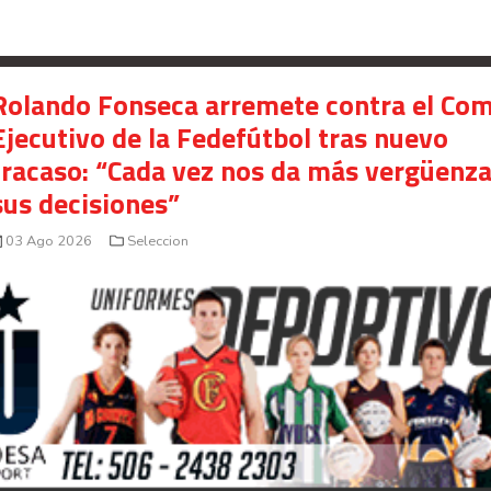
Rolando Fonseca arremete contra el Com
Ejecutivo de la Fedefútbol tras nuevo
fracaso: “Cada vez nos da más vergüenz
sus decisiones”
03 Ago 2026
Seleccion