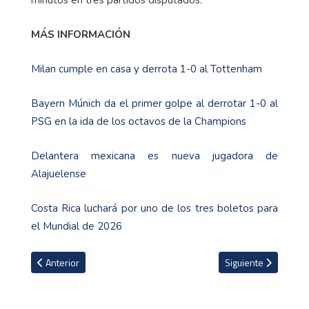
minutos en tres partidos disputados.
MÁS INFORMACIÓN
Milan cumple en casa y derrota 1-0 al Tottenham
Bayern Múnich da el primer golpe al derrotar 1-0 al
PSG en la ida de los octavos de la Champions
Delantera mexicana es nueva jugadora de
Alajuelense
Costa Rica luchará por uno de los tres boletos para
el Mundial de 2026
Artículo anterior: Kendall Waston ve como prioridad invertir en in
Artículo siguiente: 
Anterior
Siguiente