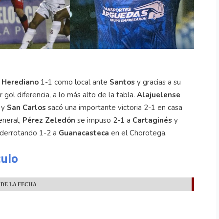
e
Herediano
1-1 como local ante
Santos
y gracias a su
 gol diferencia, a lo más alto de la tabla.
Alajuelense
y
San Carlos
sacó una importante victoria 2-1 en casa
eneral,
Pérez Zeledón
se impuso 2-1 a
Cartaginés
y
n derrotando 1-2 a
Guanacasteca
en el Chorotega.
culo
 DE LA FECHA