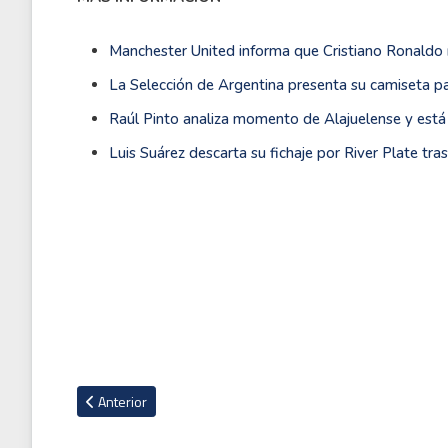
Manchester United informa que Cristiano Ronaldo 
La Selección de Argentina presenta su camiseta pa
Raúl Pinto analiza momento de Alajuelense y está d
Luis Suárez descarta su fichaje por River Plate tr
Artículo anterior: Equipo de la Liga francesa contrató a un árb
Anterior