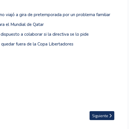
no viajó a gira de pretemporada por un problema familiar
ra el Mundial de Qatar
ispuesto a colaborar si la directiva se lo pide
as quedar fuera de la Copa Libertadores
itro recién retirado
Artículo siguiente: L
Siguiente