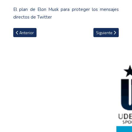
El plan de Elon Musk para proteger los mensajes
directos de Twitter
Artículo anterior: La jornada 18 dejó cinco jugadores, dos gerent
Artículo siguiente: 
Anterior
Siguiente