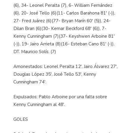
(6), 34- Leonel Peralta (7), 6- William Fernández
(6), 20- José Tello (6)(11- Carlos Barahona 81' (-)),
27- Fred Juárez (6)(77- Bryan Marín 60' (5)), 24-
Dilan Bran (6)(30- Kemar Beckford 68' (6)), 7-
Kenny Cunningham (7)(37- Keyshwen Arboine 81'
(-)), 19- Jairo Arrieta (8)(16- Esteban Cano 81' (-)).
DT. Mauricio Solís. (7)
Amonestados: Leonel Peralta 12', Jairo Álvarez 27',
Douglas López 35', José Tello 53', Kenny
Cunningham 74'.
Expulsados: Pablo Arboine por una falta sobre
Kenny Cunningham al 48'.
GOLES