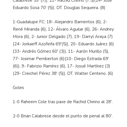
Calabrese 59' (7)), 21- Rachid Chirino (7.5)(24- José
Eduardo Sosa 70' (5)). DT. Douglas Sequeira. (8)
1-Guadalupe FC: 18- Alejandro Barrientos (6), 2-
René Miranda (6), 12- Álvaro Aguilar (6), 26- Andrey
Mora (6), 2- Junior Delgado (7), 19- Darryl Araya (7)
(24- Jorkaeff Azofeifa 69'(5)), 20- Eduardo Juárez (6)
(33- Andrés Gómez 60' (3)), 11- Aarón Murillo (5),
77- Josimar Pemberton (6)(10- Diego Estrada 69'
(6)), 9- Fabrizio Ramírez (6), 17- Josué Martínez (3)
(29- Creichel Pérez 38' (5)). DT. Walter Centeno. (6)
Goles
1-0 Raheem Cole tras pase de Rachid Chirino al 28'.
2-0 Brian Calabrese desde el punto de penal al 80'.