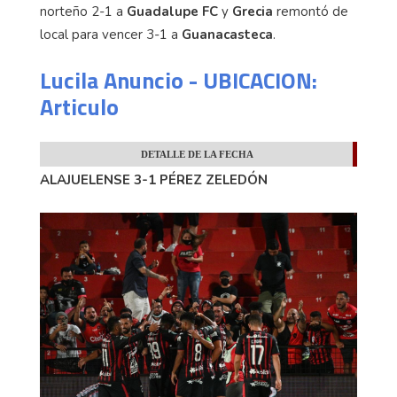
norteño 2-1 a
Guadalupe FC
y
Grecia
remontó de
local para vencer 3-1 a
Guanacasteca
.
Lucila Anuncio - UBICACION:
Articulo
DETALLE DE LA FECHA
ALAJUELENSE 3-1 PÉREZ ZELEDÓN