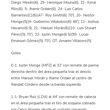
Diego Mesén(6), 29- Henrique Moura(6), 31- Keral
Ríos(6), 5- Jhamir Ordain(6), 24- Luis Carlos
Barrantes(C)(6)(47- Roy Smith(6) 70'), 20- Nestor
Monge(5)(4- Guillermo Villalobos(6) 46'), 11- Joshua
Navarro(6.5), 21- Manuel Morán(6)(10- Luis Stwart
Pérez(5) 70'), 32- Justin Monge(6.5)(99- Lucas
Emanuel Gómez(5) 70'). DT: Amarini Villatoro(5)
Goles
0-1: Justin Monge (MPZ) al 32' con remate de pierna
derecha dentro del área pequeña tras el desvío
entre Manuel Morán y Jhamir Ordain al centro de
Randall Cordero desde la banda izquierda
1-1: Bryan Ruiz (LDA) al 44' con remate de cabeza
en el área pequeña tras el tiro de esquina cobrado
por Celso Borges desde el costado izquierdo