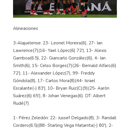
Alineaciones
3-Alajuelense: 23- Leonel Moreira(6), 27- Ian
Lawrence(7)(16- Yael López(6) 72'), 13- Alexis
Gamboa(6.5), 22- Giancarlo González(6), 4- Ian
Smith(6), 15- Celso Borges(7)(26- Bernald Alfaro(6)
72'), 11- Alexander López(7), 99- Freddy
Góndola(8), 17- Carlos Mora(8)(44- Israel
Escalante(-) 83'), 10- Bryan Ruiz(C)(9)(25- Aarón
Suárez(6) 65'), 8- Johan Venegas(6). DT: Albert
Rudé(7)
1- Pérez Zeledón: 22- Jussef Delgado(8), 3- Randall
Cordero(6.5)(88- Starling Vega Matarrita(-) 80'), 2-