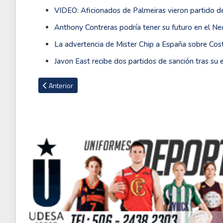
VIDEO: Aficionados de Palmeiras vieron partido de
Anthony Contreras podría tener su futuro en el N
La advertencia de Mister Chip a España sobre Cos
Javon East recibe dos partidos de sanción tras su 
Artículo anterior: Matarrita será operado este lunes de la les
Anterior