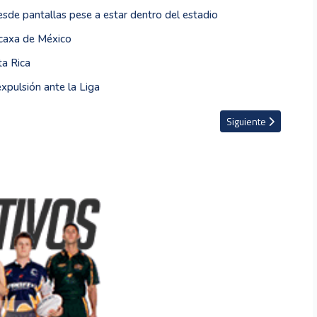
sde pantallas pese a estar dentro del estadio
ecaxa de México
ta Rica
expulsión ante la Liga
ión que sufrió en el tobillo ante Canadá
Artículo siguiente: Da
Siguiente