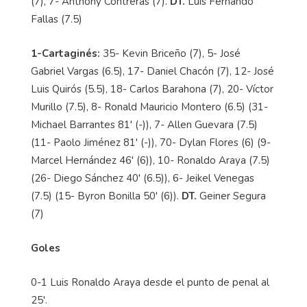
(7), 7- Anthony Contreras (7).
DT.
Luis Fernando
Fallas (7.5)
1-Cartaginés:
35- Kevin Briceño (7), 5- José
Gabriel Vargas (6.5), 17- Daniel Chacón (7), 12- José
Luis Quirós (5.5), 18- Carlos Barahona (7), 20- Víctor
Murillo (7.5), 8- Ronald Mauricio Montero (6.5) (31-
Michael Barrantes 81' (-)), 7- Allen Guevara (7.5)
(11- Paolo Jiménez 81' (-)), 70- Dylan Flores (6) (9-
Marcel Hernández 46' (6)), 10- Ronaldo Araya (7.5)
(26- Diego Sánchez 40' (6.5)), 6- Jeikel Venegas
(7.5) (15- Byron Bonilla 50' (6)).
DT.
Geiner Segura
(7)
Goles
0-1 Luis Ronaldo Araya desde el punto de penal al
25'.