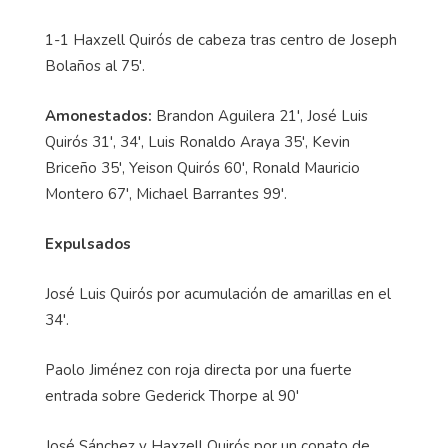
1-1 Haxzell Quirós de cabeza tras centro de Joseph
Bolaños al 75'.
Amonestados:
Brandon Aguilera 21', José Luis
Quirós 31', 34', Luis Ronaldo Araya 35', Kevin
Briceño 35', Yeison Quirós 60', Ronald Mauricio
Montero 67', Michael Barrantes 99'.
Expulsados
José Luis Quirós por acumulación de amarillas en el
34'.
Paolo Jiménez con roja directa por una fuerte
entrada sobre Gederick Thorpe al 90'
José Sánchez y Haxzell Quirós por un conato de