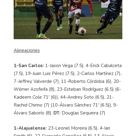
Alineaciones
1-San Carlos:
1-Jason Vega (7.5), 4-Erick Cabalceta
(7.5), 19-Juan Luis Pérez (7.5), 2-Carlos Martínez (7),
7-Jeffrey Valverde (7), 11-Roberto Córdoba (6), 20-
Wilmer Azofeifa (8), 23-Esteban Rodríguez (6.5) (6-
Kadeem Cole 71' (6)), 44-Andrey Soto (6.5), 21-
Rachid Chirino (7) (10-Álvaro Sánchez 71' (6.5)), 9-
Álvaro Saborío (8).
DT:
Douglas Sequeira (7)
1-Alajuelense:
23-Leonel Moreira (6.5), 4-Ian
Smith (6), 22-Giancarlo González (6.5), 13-Alexis