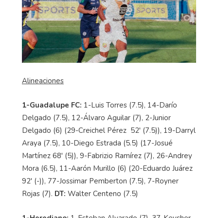
Alineaciones
1-Guadalupe FC:
1-Luis Torres (7.5), 14-Darío
Delgado (7.5), 12-Álvaro Aguilar (7), 2-Junior
Delgado (6) (29-Creichel Pérez 52' (7.5)), 19-Darryl
Araya (7.5), 10-Diego Estrada (5.5) (17-Josué
Martínez 68' (5)), 9-Fabrizio Ramírez (7), 26-Andrey
Mora (6.5), 11-Aarón Murillo (6) (20-Eduardo Juárez
92' (-)), 77-Jossimar Pemberton (7.5), 7-Royner
Rojas (7).
DT:
Walter Centeno (7.5)
1-Herediano:
1-Esteban Alvarado (7), 37-Keysher