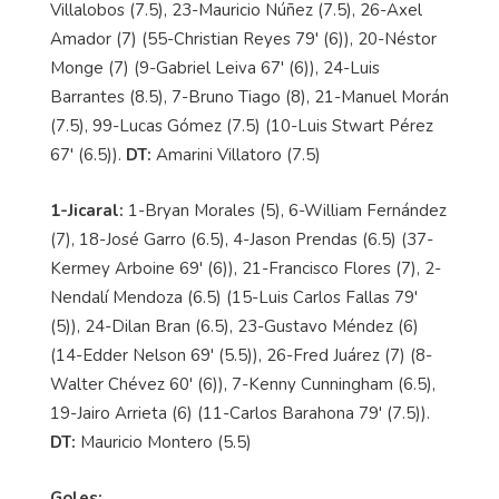
Villalobos (7.5), 23-Mauricio Núñez (7.5), 26-Axel
Amador (7) (55-Christian Reyes 79' (6)), 20-Néstor
Monge (7) (9-Gabriel Leiva 67' (6)), 24-Luis
Barrantes (8.5), 7-Bruno Tiago (8), 21-Manuel Morán
(7.5), 99-Lucas Gómez (7.5) (10-Luis Stwart Pérez
67' (6.5)).
DT:
Amarini Villatoro (7.5)
1-Jicaral:
1-Bryan Morales (5), 6-William Fernández
(7), 18-José Garro (6.5), 4-Jason Prendas (6.5) (37-
Kermey Arboine 69' (6)), 21-Francisco Flores (7), 2-
Nendalí Mendoza (6.5) (15-Luis Carlos Fallas 79'
(5)), 24-Dilan Bran (6.5), 23-Gustavo Méndez (6)
(14-Edder Nelson 69' (5.5)), 26-Fred Juárez (7) (8-
Walter Chévez 60' (6)), 7-Kenny Cunningham (6.5),
19-Jairo Arrieta (6) (11-Carlos Barahona 79' (7.5)).
DT:
Mauricio Montero (5.5)
Goles: