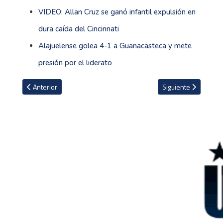
VIDEO: Allan Cruz se ganó infantil expulsión en
dura caída del Cincinnati
Alajuelense golea 4-1 a Guanacasteca y mete
presión por el liderato
Artículo anterior: El uno a uno del Barcelona y Real Madrid
Artículo siguiente: 
Anterior
Siguiente