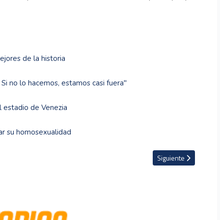
jores de la historia
Si no lo hacemos, estamos casi fuera"
al estadio de Venezia
sar su homosexualidad
 el Mundial cada dos años"
Artículo siguiente: A
Siguiente