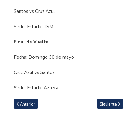
Santos vs Cruz Azul
Sede: Estadio TSM
Final de Vuelta
Fecha: Domingo 30 de mayo
Cruz Azul vs Santos
Sede: Estadio Azteca
Artículo anterior: Luis Enrique deja fuera de la Eurocopa a Sergio 
Artículo siguiente: C
Anterior
Siguiente