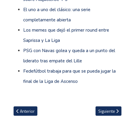
El uno a uno del clásico: una serie
completamente abierta
Los memes que dejó el primer round entre
Saprissa y La Liga
PSG con Navas golea y queda a un punto del
liderato tras empate del Lille
Fedefútbol trabaja para que se pueda jugar la
final de la Liga de Ascenso
Artículo anterior: Ruiz destaca reacción tras un primer tiempo ''d
Artículo siguiente: E
Anterior
Siguiente