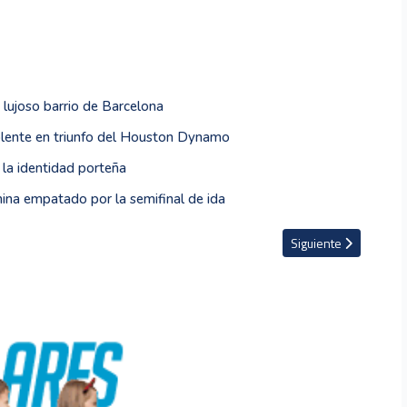
 lujoso barrio de Barcelona
uplente en triunfo del Houston Dynamo
la identidad porteña
ina empatado por la semifinal de ida
omunicarse con sus compañeros en Corea del Sur
Artículo siguiente: A
Siguiente