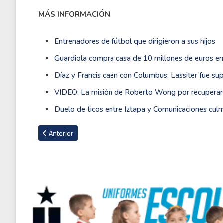
MÁS INFORMACIÓN
Entrenadores de fútbol que dirigieron a sus hijos
Guardiola compra casa de 10 millones de euros en
Díaz y Francis caen con Columbus; Lassiter fue s
VIDEO: La misión de Roberto Wong por recuperar 
Duelo de ticos entre Iztapa y Comunicaciones culm
Artículo anterior: Las estrategias de Jonathan Moya para c
Anterior